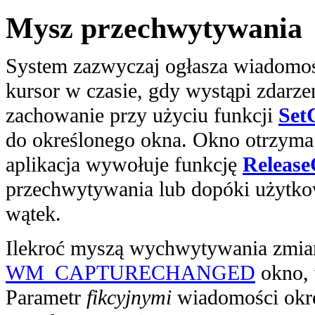
Mysz przechwytywania
System zazwyczaj ogłasza wiadomo
kursor w czasie, gdy wystąpi zdarze
zachowanie przy użyciu funkcji
Set
do określonego okna. Okno otrzym
aplikacja wywołuje funkcję
Release
przechwytywania lub dopóki użytko
wątek.
Ilekroć myszą wychwytywania zmia
WM_CAPTURECHANGED
okno, 
Parametr
fikcyjnymi
wiadomości okre