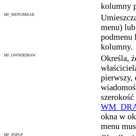
kolumny p
MF_MENUBREAK
Umieszcza
menu) lub
podmenu l
kolumny.
MF_OWNERDRAW
Określa, ż
właścicie
pierwszy, 
wiadomo
szerokość
WM_DR
okna w ok
menu musi
MF_POPUP