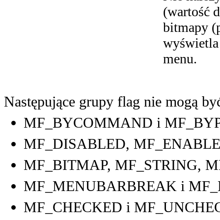
(wartość d
bitmapy (
wyświetla
menu.
Następujące grupy flag nie mogą b
MF_BYCOMMAND i MF_BYP
MF_DISABLED, MF_ENABLE
MF_BITMAP, MF_STRING, 
MF_MENUBARBREAK i MF
MF_CHECKED i MF_UNCHE