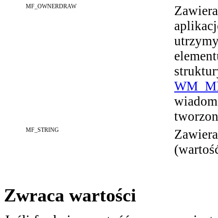
MF_OWNERDRAW
Zawiera
aplikac
utrzymy
element
struktu
WM_M
wiadomo
tworzon
MF_STRING
Zawiera
(wartoś
Zwraca wartości