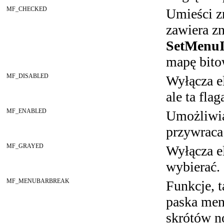
MF_CHECKED
Umieści z
zawiera z
SetMenu
mapę bito
MF_DISABLED
Wyłącza e
ale ta flag
MF_ENABLED
Umożliwia
przywraca
MF_GRAYED
Wyłącza e
wybierać.
MF_MENUBARBREAK
Funkcje,
paska me
skrótów n