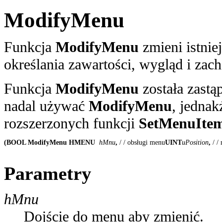
ModifyMenu
Funkcja
ModifyMenu
zmieni istnie
określania zawartości, wygląd i za
Funkcja
ModifyMenu
została zastą
nadal używać
ModifyMenu
, jednak
rozszerzonych funkcji
SetMenuItem
(BOOL ModifyMenu HMENU
 hMnu
, 
/ / obsługi menu
UINT
uPosition
, 
/ /
Parametry
hMnu
Dojście do menu aby zmienić.