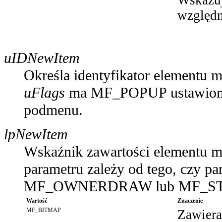
względn
uIDNewItem
Określa identyfikator elementu 
uFlags
ma MF_POPUP ustawiona 
podmenu.
lpNewItem
Wskaźnik zawartości elementu me
parametru zależy od tego, czy p
MF_OWNERDRAW lub MF_ST
Wartość
Znaczenie
MF_BITMAP
Zawiera