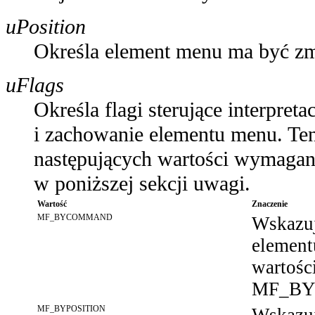
uPosition
Określa element menu ma być zm
uFlags
Określa flagi sterujące interpret
i zachowanie elementu menu. Ten
następujących wartości wymagane
w poniższej sekcji uwagi.
Wartość
Znaczenie
MF_BYCOMMAND
Wskazuj
elemen
wartości
MF_BY
MF_BYPOSITION
Wskazuj