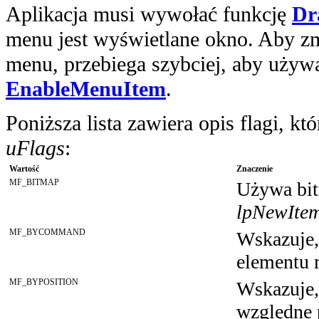
Aplikacja musi wywołać funkcję
Dr
menu jest wyświetlane okno. Aby zm
menu, przebiega szybciej, aby używ
EnableMenuItem
.
Poniższa lista zawiera opis flagi, 
uFlags
:
Wartość
Znaczenie
MF_BITMAP
Używa bit
lpNewIte
MF_BYCOMMAND
Wskazuje,
elementu 
MF_BYPOSITION
Wskazuje,
względne 