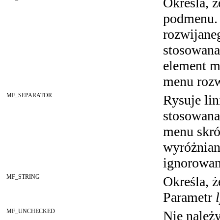
Określa, 
podmenu.
rozwijane
stosowana
element m
menu rozw
MF_SEPARATOR
Rysuje lin
stosowana
menu skró
wyróżnian
ignorowan
MF_STRING
Określa, 
Parametr
MF_UNCHECKED
Nie należ