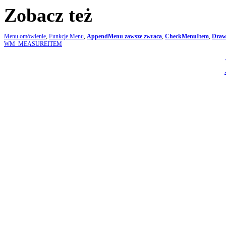
Zobacz też
Menu omówienie
,
Funkcje Menu
,
AppendMenu zawsze zwraca
,
CheckMenuItem
,
Dra
WM_MEASUREITEM