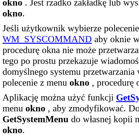
okno
. Jest rzadko zakładkę lub wy
okno
.
Jeśli użytkownik wybierze poleceni
WM_SYSCOMMAND
aby oknie wł
procedurę okna nie może przetwar
tego po prostu przekazuje wiadomoś
domyślnego systemu przetwarzania w
polecenie z menu
okno
, procedurę 
Aplikację można użyć funkcji
GetS
menu
okno
, aby zmodyfikować. Do
GetSystemMenu
do własnej kopii
okno
.