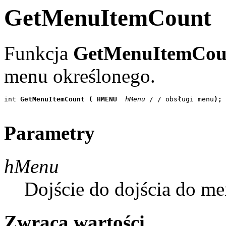
GetMenuItemCount
Funkcja
GetMenuItemCou
menu określonego.
int 
GetMenuItemCount ( HMENU
 hMenu 
/ / obsługi menu
);
Parametry
hMenu
Dojście do dojścia do me
Zwraca wartości