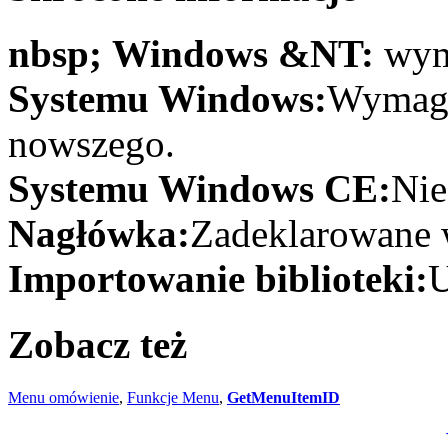
nbsp; Windows &NT:
wym
Systemu Windows:
Wymaga
nowszego.
Systemu Windows CE:
Nie
Nagłówka:
Zadeklarowane w
Importowanie biblioteki:
U
Zobacz też
Menu omówienie
,
Funkcje Menu
,
GetMenuItemID