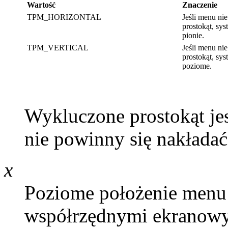
Wartość
Znaczenie
TPM_HORIZONTAL
Jeśli menu ni
prostokąt, s
pionie.
TPM_VERTICAL
Jeśli menu ni
prostokąt, sy
poziome.
Wykluczone prostokąt je
nie powinny się nakładać
x
Poziome położenie menu 
współrzędnymi ekranow