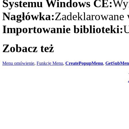
Systemu Windows CE:
Wym
Nagłówka:
Zadeklarowane w
Importowanie biblioteki:
U
Zobacz też
Menu omówienie
,
Funkcje Menu
,
CreatePopupMenu
,
GetSubMen