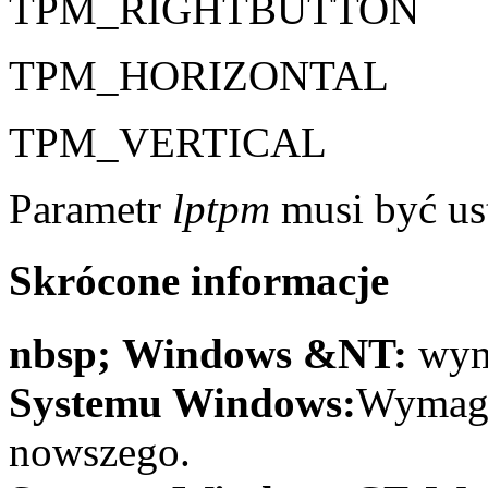
TPM_RIGHTBUTTON
TPM_HORIZONTAL
TPM_VERTICAL
Parametr
lptpm
musi być us
Skrócone informacje
nbsp; Windows &NT:
wym
Systemu Windows:
Wymaga
nowszego.