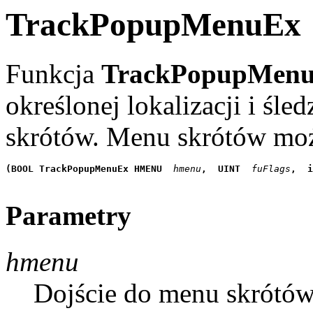
TrackPopupMenuEx
Funkcja
TrackPopupMen
określonej lokalizacji i ś
skrótów. Menu skrótów możn
(BOOL TrackPopupMenuEx HMENU
 hmenu
,
 UINT
 fuFlags
,
 i
Parametry
hmenu
Dojście do menu skrótów