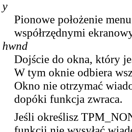
y
Pionowe położenie menu 
współrzędnymi ekranow
hwnd
Dojście do okna, który j
W tym oknie odbiera wsz
Okno nie otrzymać wia
dopóki funkcja zwraca.
Jeśli określisz TPM_N
funkcji nie wysyłać wia