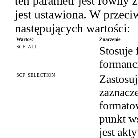
ten parametr jest równy
jest ustawiona. W przec
następujących wartości:
Wartość
Znaczenie
SCF_ALL
Stosuje 
formanc
SCF_SELECTION
Zastosu
zaznacze
formato
punkt w
jest akt