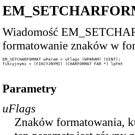
EM_SETCHARFOR
Wiadomość EM_SETCHAR
formatowanie znaków w for
EM_SETCHARFORMAT wParam = uFlags (WPARAM) (UINT); 

fikcyjnymi = (FIKCYJNYMI) (CHARFORMAT FAR *) lpFmt 

Parametry
uFlags
Znaków formatowania, któr