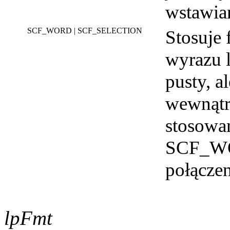
wstawia
SCF_WORD | SCF_SELECTION
Stosuje
wyrazu l
pusty, a
wewnątr
stosowa
SCF_WO
połącze
lpFmt