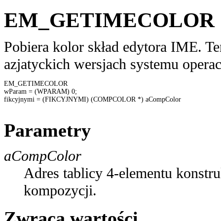
EM_GETIMECOLOR
Pobiera kolor skład edytora IME. T
azjatyckich wersjach systemu opera
EM_GETIMECOLOR

wParam = (WPARAM) 0;

fikcyjnymi = (FIKCYJNYMI) (COMPCOLOR *) aCompColor 

Parametry
aCompColor
Adres tablicy 4-elementu konstr
kompozycji.
Zwraca wartości