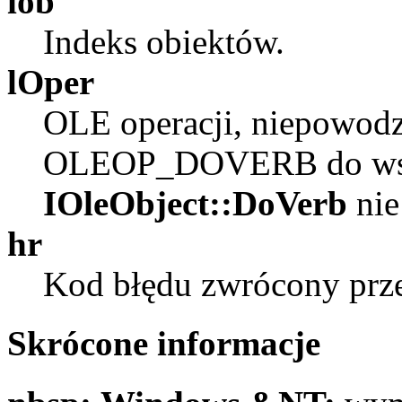
iob
Indeks obiektów.
lOper
OLE operacji, niepowodz
OLEOP_DOVERB do wsk
IOleObject::DoVerb
nie
hr
Kod błędu zwrócony przez
Skrócone informacje