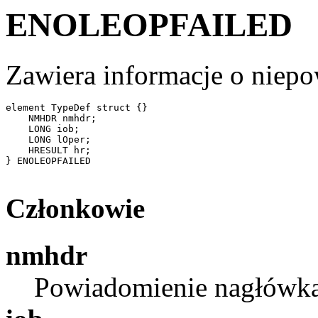
ENOLEOPFAILED
Zawiera informacje o niep
element TypeDef struct {}

    NMHDR nmhdr;  

    LONG iob;     

    LONG lOper;   

    HRESULT hr;   

} ENOLEOPFAILED 

Członkowie
nmhdr
Powiadomienie nagłówka