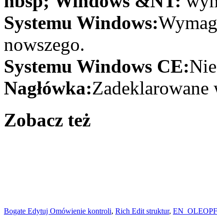
nbsp; Windows &NT:
wym
Systemu Windows:
Wymaga
nowszego.
Systemu Windows CE:
Nie
Nagłówka:
Zadeklarowane w
Zobacz też
Bogate Edytuj Omówienie kontroli
,
Rich Edit struktur
,
EN_OLEOPF