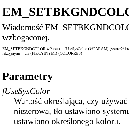
EM_SETBKGNDCOL
Wiadomość EM_SETBKGNDCOLOR ust
wzbogaconej.
EM_SETBKGNDCOLOR wParam = fUseSysColor (WPARAM) (wartość logic
fikcyjnymi = clr (FIKCYJNYMI) (COLORREF) 

Parametry
fUseSysColor
Wartość określająca, czy używać 
niezerowa, tło ustawiono systemu
ustawiono określonego koloru.