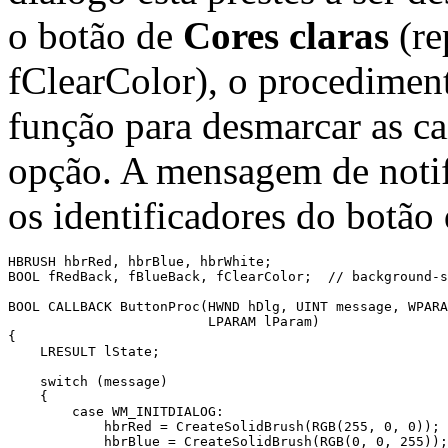
o botão de
Cores claras
(re
fClearColor), o procedimen
função para desmarcar as ca
opção. A mensagem de noti
os identificadores do botão 
HBRUSH hbrRed, hbrBlue, hbrWhite; 

BOOL fRedBack, fBlueBack, fClearColor;  // background-s
BOOL CALLBACK ButtonProc(HWND hDlg, UINT message, WPARA
                         LPARAM lParam) 

{ 

    LRESULT lState; 

    switch (message) 

    { 

        case WM_INITDIALOG: 

            hbrRed = CreateSolidBrush(RGB(255, 0, 0)); 

            hbrBlue = CreateSolidBrush(RGB(0, 0, 255));