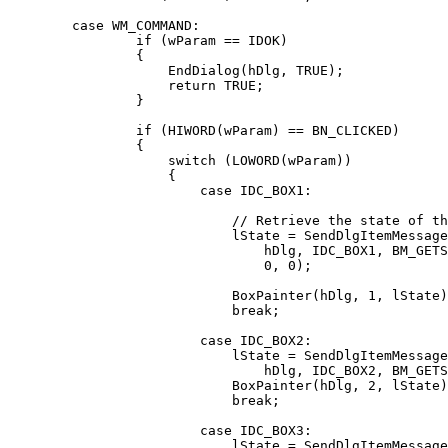
        case WM_COMMAND: 

                if (wParam == IDOK) 

                { 

                    EndDialog(hDlg, TRUE); 

                    return TRUE; 

                } 

                if (HIWORD(wParam) == BN_CLICKED) 

                { 

                    switch (LOWORD(wParam)) 

                    { 

                        case IDC_BOX1: 

                            // Retrieve the state of th
                            lState = SendDlgItemMessage
                                hDlg, IDC_BOX1, BM_GETS
                                0, 0); 

                            BoxPainter(hDlg, 1, lState)
                            break; 

                        case IDC_BOX2: 

                            lState = SendDlgItemMessage
                                hDlg, IDC_BOX2, BM_GETS
                            BoxPainter(hDlg, 2, lState)
                            break; 

                        case IDC_BOX3: 

                            lState = SendDlgItemMessage