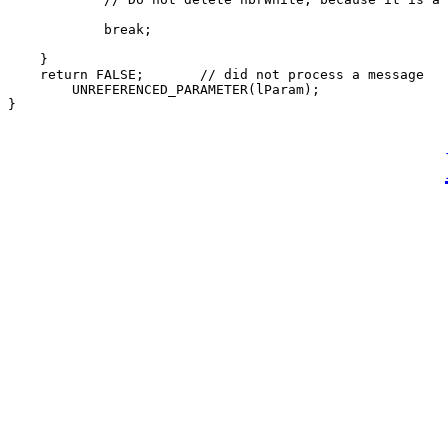
            break; 

    } 

    return FALSE;       // did not process a message 

        UNREFERENCED_PARAMETER(lParam); 

} 
