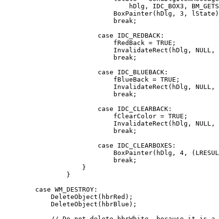
                                hDlg, IDC_BOX3, BM_GETS
                            BoxPainter(hDlg, 3, lState)
                            break; 

                        case IDC_REDBACK: 

                            fRedBack = TRUE; 

                            InvalidateRect(hDlg, NULL, 
                            break; 

                        case IDC_BLUEBACK: 

                            fBlueBack = TRUE; 

                            InvalidateRect(hDlg, NULL, 
                            break; 

                        case IDC_CLEARBACK: 

                            fClearColor = TRUE; 

                            InvalidateRect(hDlg, NULL, 
                            break; 

                        case IDC_CLEARBOXES: 

                            BoxPainter(hDlg, 4, (LRESUL
                            break; 

                    } 

                } 

        case WM_DESTROY: 

            DeleteObject(hbrRed); 

            DeleteObject(hbrBlue); 

            // Do not delete hbrWhite, because it is a 