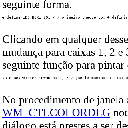
seguinte forma.
# define IDC_BOX1 101 / / primeiro cheque box # definir
Clicando em qualquer desse
mudança para caixas 1, 2 e 3
seguinte função para pintar 
void BoxPainter (HWND hDlg, / / janela manipular UINT u
No procedimento de janela 
WM_CTLCOLORDLG
noti
diálogo está prestes a ser d