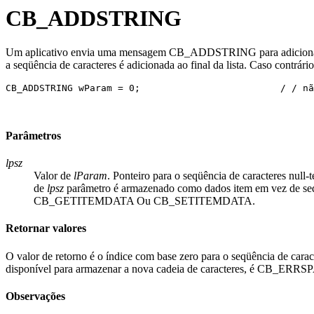
CB_ADDSTRING
Um aplicativo envia uma mensagem CB_ADDSTRING para adicionar um
a seqüência de caracteres é adicionada ao final da lista. Caso contrário, 
CB_ADDSTRING wParam = 0;                         / / nã
Parâmetros
lpsz
Valor de
lParam
. Ponteiro para o seqüência de caracteres nu
de
lpsz
parâmetro é armazenado como dados item em vez de seqü
CB_GETITEMDATA Ou CB_SETITEMDATA.
Retornar valores
O valor de retorno é o índice com base zero para o seqüência de cara
disponível para armazenar a nova cadeia de caracteres, é CB_ERR
Observações