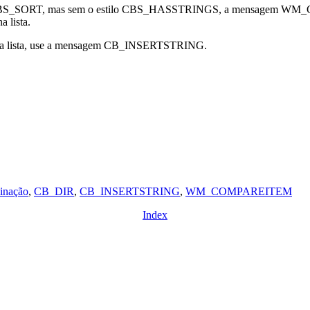
lo CBS_SORT, mas sem o estilo CBS_HASSTRINGS, a mensagem WM_C
 lista.
tro da lista, use a mensagem CB_INSERTSTRING.
inação
,
CB_DIR
,
CB_INSERTSTRING
,
WM_COMPAREITEM
Index