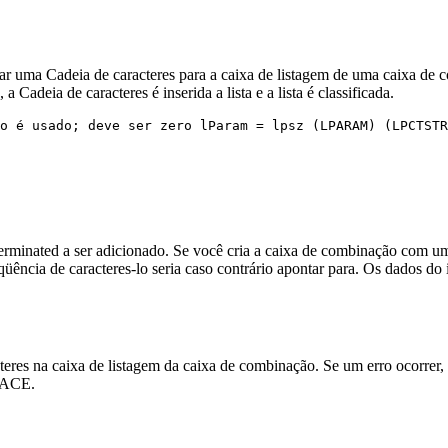
a Cadeia de caracteres para a caixa de listagem de uma caixa de co
a Cadeia de caracteres é inserida a lista e a lista é classificada.
o é usado; deve ser zero lParam = lpsz (LPARAM) (LPCTSTR
ll-terminated a ser adicionado. Se você cria a caixa de combinação 
ência de caracteres-lo seria caso contrário apontar para. Os dados d
cteres na caixa de listagem da caixa de combinação. Se um erro ocorrer,
SPACE.