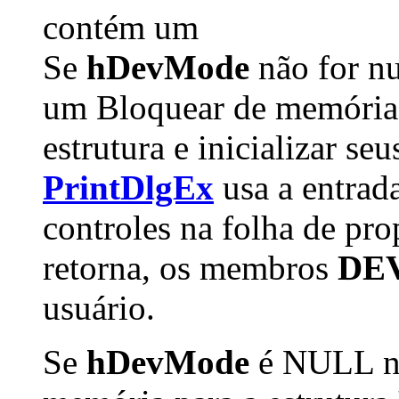
contém um
Se
hDevMode
não for nu
um Bloquear de memória
estrutura e inicializar s
PrintDlgEx
usa a entrada
controles na folha de pr
retorna, os membros
DE
usuário.
Se
hDevMode
é NULL na