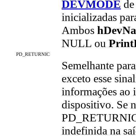
DEVMODE
d
inicializadas pa
Ambos
hDevNa
NULL ou
Prin
PD_RETURNIC
Semelhante par
exceto esse sina
informações ao 
dispositivo. 
PD_RETURNIC f
indefinida na saí