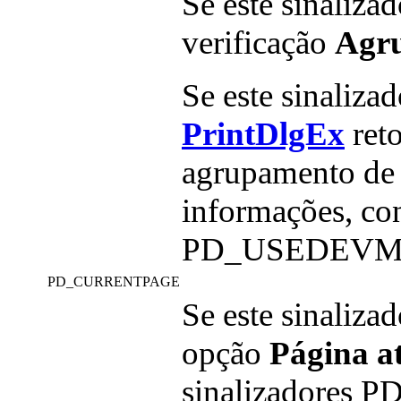
Se este sinalizad
verificação
Agr
Se este sinaliza
PrintDlgEx
reto
agrupamento de v
informações, con
PD_USEDEVM
PD_CURRENTPAGE
Se este sinalizad
opção
Página a
sinalizadore