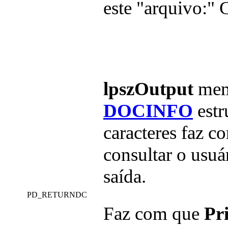
este "arquivo:" C
lpszOutput
mem
DOCINFO
estr
caracteres faz c
consultar o usuá
saída.
PD_RETURNDC
Faz com que
Pr