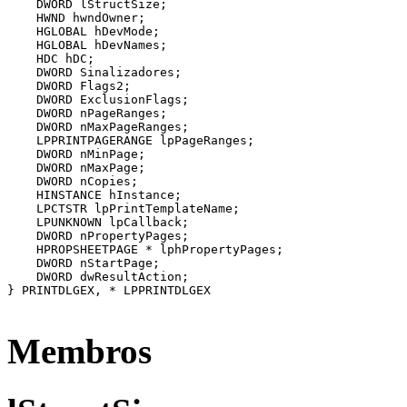
    DWORD lStructSize;

    HWND hwndOwner;

    HGLOBAL hDevMode;

    HGLOBAL hDevNames;

    HDC hDC;

    DWORD Sinalizadores;

    DWORD Flags2;

    DWORD ExclusionFlags;

    DWORD nPageRanges;

    DWORD nMaxPageRanges;

    LPPRINTPAGERANGE lpPageRanges;

    DWORD nMinPage;

    DWORD nMaxPage;

    DWORD nCopies;

    HINSTANCE hInstance;

    LPCTSTR lpPrintTemplateName;

    LPUNKNOWN lpCallback;

    DWORD nPropertyPages;

    HPROPSHEETPAGE * lphPropertyPages;

    DWORD nStartPage;

    DWORD dwResultAction;

} PRINTDLGEX, * LPPRINTDLGEX 

Membros