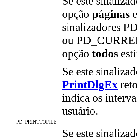
Se este sinalizad
opção
páginas
e
sinalizadore
ou PD_CURRENT
opção
todos
esti
Se este sinaliza
PrintDlgEx
ret
indica os interv
usuário.
PD_PRINTTOFILE
Se este sinalizad