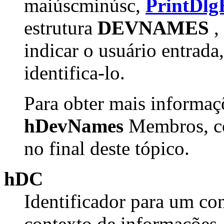
maiúscminúsc,
PrintDlg
estrutura
DEVNAMES
,
indicar o usuário entrada
identifica-lo.
Para obter mais informaç
hDevNames
Membros, co
no final deste tópico.
hDC
Identificador para um co
contexto de informações,