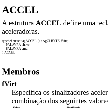
ACCEL
A estrutura
ACCEL
define uma tecl
aceleradoras.
typedef struct tagACCEL {/ / AgCl BYTE fVirt; 

    PALAVRA chave; 

    PALAVRA cmd; 

} ACCEL 

Membros
fVirt
Especifica os sinalizadores acel
combinação dos seguintes valore
Valor
Significado