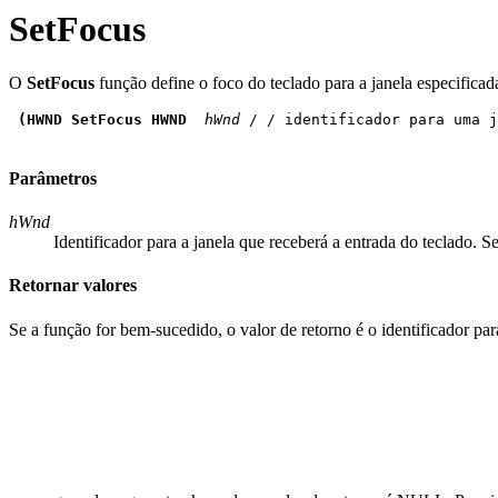
SetFocus
O
SetFocus
função define o foco do teclado para a janela especifica
(HWND SetFocus HWND
 hWnd
 / / identificador para uma j
Parâmetros
hWnd
Identificador para a janela que receberá a entrada do teclado.
Retornar valores
Se a função for bem-sucedido, o valor de retorno é o identificador par