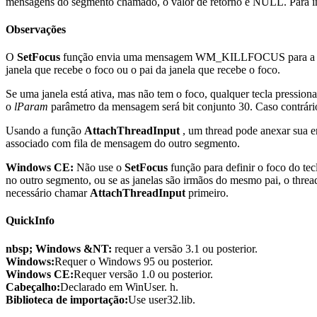
mensagens do segmento chamado, o valor de retorno é NULL. Para in
Observações
O
SetFocus
função envia uma mensagem WM_KILLFOCUS para a jane
janela que recebe o foco ou o pai da janela que recebe o foco.
Se uma janela está ativa, mas não tem o foco, qualquer tec
o
lParam
parâmetro da mensagem será bit conjunto 30. Caso contrário
Usando a função
AttachThreadInput
, um thread pode anexar sua e
associado com fila de mensagem do outro segmento.
Windows CE:
Não use o
SetFocus
função para definir o foco do te
no outro segmento, ou se as janelas são irmãos do mesmo pai, o threa
necessário chamar
AttachThreadInput
primeiro.
QuickInfo
nbsp; Windows &NT:
requer a versão 3.1 ou posterior.
Windows:
Requer o Windows 95 ou posterior.
Windows CE:
Requer versão 1.0 ou posterior.
Cabeçalho:
Declarado em WinUser. h.
Biblioteca de importação:
Use user32.lib.