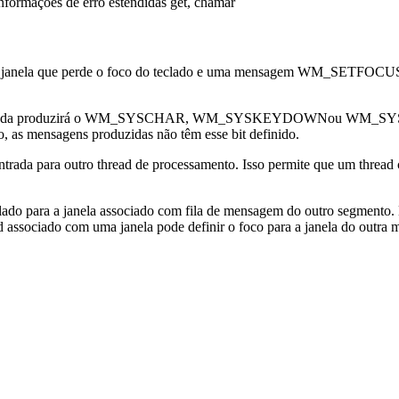
formações de erro estendidas get, chamar
la que perde o foco do teclado e uma mensagem WM_SETFOCUS para 
la pressionada produzirá o WM_SYSCHAR, WM_SYSKEYDOWNou WM_S
, as mensagens produzidas não têm esse bit definido.
ntrada para outro thread de processamento. Isso permite que um threa
clado para a janela associado com fila de mensagem do outro segmento
d associado com uma janela pode definir o foco para a janela do outra 