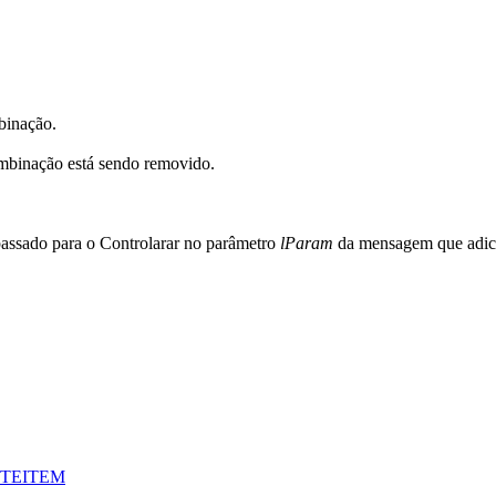
mbinação.
combinação está sendo removido.
 passado para o Controlarar no parâmetro
lParam
da mensagem que adicio
TEITEM