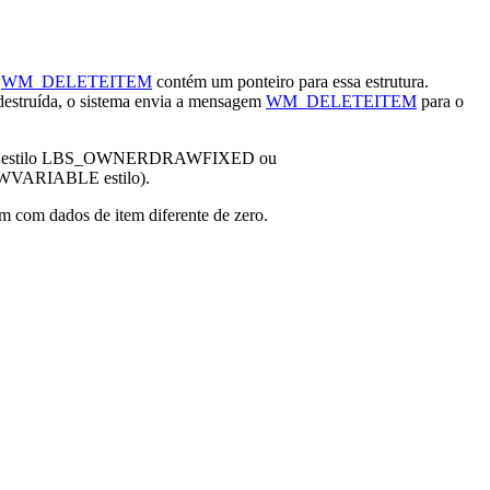
m
WM_DELETEITEM
contém um ponteiro para essa estrutura.
destruída, o sistema envia a mensagem
WM_DELETEITEM
para o
com o estilo LBS_OWNERDRAWFIXED ou
ARIABLE estilo).
com dados de item diferente de zero.