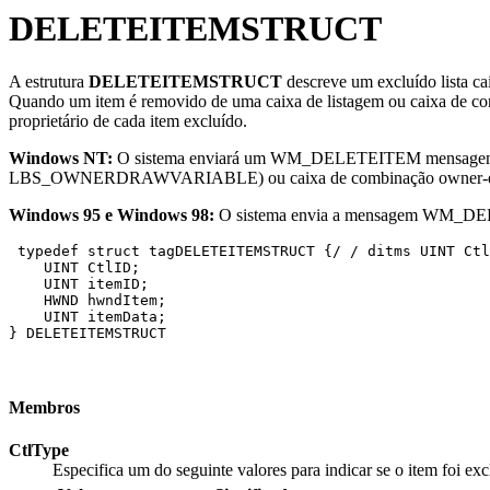
DELETEITEMSTRUCT
A estrutura
DELETEITEMSTRUCT
descreve um excluído lista c
Quando um item é removido de uma caixa de listagem ou caixa de co
proprietário de cada item excluído.
Windows NT:
O sistema enviará um WM_DELETEITEM mensagem s
LBS_OWNERDRAWVARIABLE) ou caixa de combinação owne
Windows 95 e Windows 98:
O sistema envia a mensagem WM_DELETE
 typedef struct tagDELETEITEMSTRUCT {/ / ditms UINT Ctl
    UINT CtlID; 

    UINT itemID; 

    HWND hwndItem; 

    UINT itemData; 

} DELETEITEMSTRUCT 

Membros
CtlType
Especifica um do seguinte valores para indicar se o item foi e