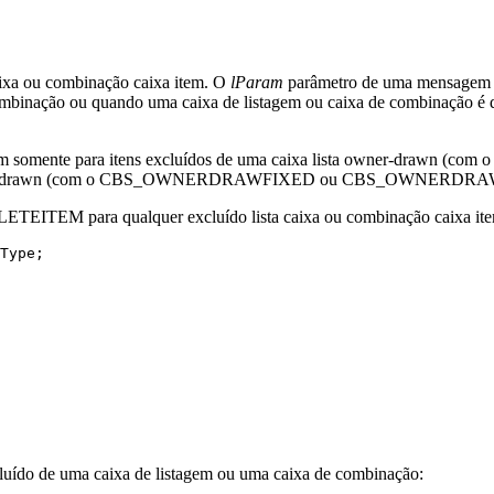
aixa ou combinação caixa item. O
lParam
parâmetro de uma mensage
mbinação ou quando uma caixa de listagem ou caixa de combinação é 
omente para itens excluídos de uma caixa lista owner-drawn (
r-drawn (com o CBS_OWNERDRAWFIXED ou CBS_OWNERDRAWV
ITEM para qualquer excluído lista caixa ou combinação caixa item 
Type; 

xcluído de uma caixa de listagem ou uma caixa de combinação: