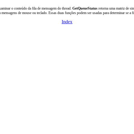
xaminar o conteúdo da fila de mensagem do thread.
GetQueueStatus
retorna uma matriz de sin
 mensagens de mouse ou teclado. Essas duas funções podem ser usadas para determinar se a f
Index