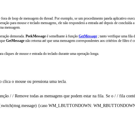
 fora de loop de mensagem do thread. Por exemplo, se um procedimento janela aplicativo execu
eração para mouse e teclado mensagens, ele não responderá a entrada até depois de concluída a
 uma mensagem.
peração demorada.
PeekMessage
é semelhante à função
GetMessage
; tanto verifique uma fila
é que
GetMessage
não retorna até que uma mensagem correspondentes aos critérios de filtro é c
ra cliques de mouse e entrada do teclado durante uma operação longa.
io clica o mouse ou pressiona uma tecla. 

ção / / Remove todas as mensagens que podem estar na fila. Se o / / fila conté
) {switch(msg.message) {caso WM_LBUTTONDOWN: WM_RBUTTONDOWN de caso