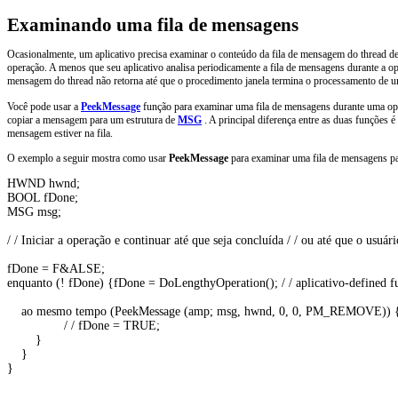
Examinando uma fila de mensagens
Ocasionalmente, um aplicativo precisa examinar o conteúdo da fila de mensagem do thread de
operação. A menos que seu aplicativo analisa periodicamente a fila de mensagens durante a op
mensagem do thread não retorna até que o procedimento janela termina o processamento de
Você pode usar a
PeekMessage
função para examinar uma fila de mensagens durante uma o
copiar a mensagem para um estrutura de
MSG
. A principal diferença entre as duas funções 
mensagem estiver na fila.
O exemplo a seguir mostra como usar
PeekMessage
para examinar uma fila de mensagens pa
HWND hwnd; 

BOOL fDone; 

MSG msg; 

/ / Iniciar a operação e continuar até que seja concluída / / ou até que o usuár
fDone = F&ALSE; 

enquanto (! fDone) {fDone = DoLengthyOperation(); / / aplicativo-defined fun
    ao mesmo tempo (PeekMessage (amp; msg, hwnd, 0, 0, PM_REMOVE)
                / / fDone = TRUE; 

        } 

    } 

} 
