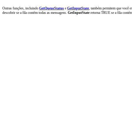
Outras funções, incluindo
GetQueueStatus
e
GetInputState
, também permitem que você e
descobrir se a fila contém todas as mensagens.
GetInputState
retorna TRUE se a fila contém