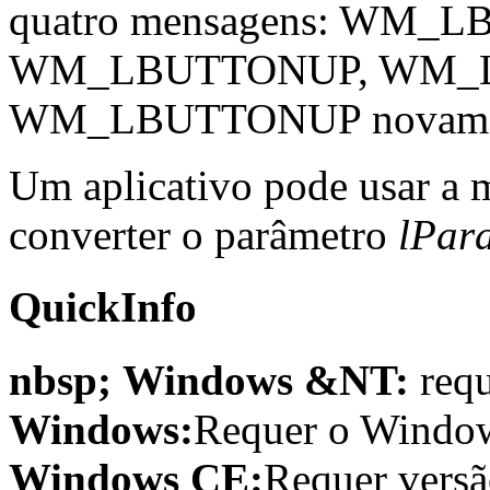
quatro mensagens: WM
WM_LBUTTONUP, WM_
WM_LBUTTONUP novame
Um aplicativo pode usar a
converter o parâmetro
lPar
QuickInfo
nbsp; Windows &NT:
requ
Windows:
Requer o Window
Windows CE:
Requer versão