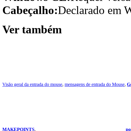
Cabeçalho:
Declarado em W
Ver também
Visão geral da entrada do mouse
,
mensagens de entrada do Mouse
,
G
MAKEPOINTS
,
po