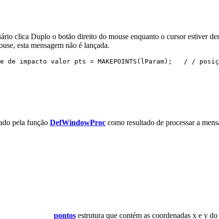
Duplo o botão direito do mouse enquanto o cursor estiver dentro 
mouse, esta mensagem não é lançada.
e de impacto valor pts = MAKEPOINTS(lParam);   / / posiç
rnado pela função
DefWindowProc
como resultado de processar a men
pontos
estrutura que contém as coordenadas x e y do 