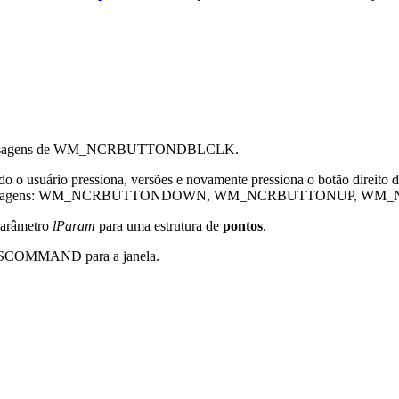
er mensagens de WM_NCRBUTTONDBLCLK.
o pressiona, versões e novamente pressiona o botão direito do mo
era quatro mensagens: WM_NCRBUTTONDOWN, WM_NCRBUTTONU
parâmetro
lParam
para uma estrutura de
pontos
.
_SYSCOMMAND para a janela.