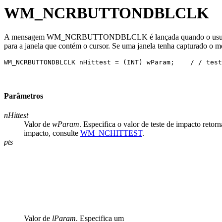
WM_NCRBUTTONDBLCLK
A mensagem WM_NCRBUTTONDBLCLK é lançada quando o usuário clica 
para a janela que contém o cursor. Se uma janela tenha capturado o 
WM_NCRBUTTONDBLCLK nHittest = (INT) wParam;    / / test
Parâmetros
nHittest
Valor de
wParam
. Especifica o valor de teste de impacto reto
impacto, consulte
WM_NCHITTEST
.
pts
Valor de
lParam
. Especifica um