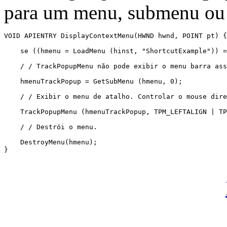
para um menu, submenu ou 
VOID APIENTRY DisplayContextMenu(HWND hwnd, POINT pt) {
    se ((hmenu = LoadMenu (hinst, "ShortcutExample")) =
    / / TrackPopupMenu não pode exibir o menu barra ass
    hmenuTrackPopup = GetSubMenu (hmenu, 0); 

    / / Exibir o menu de atalho. Controlar o mouse dire
    TrackPopupMenu (hmenuTrackPopup, TPM_LEFTALIGN | TP
    / / Destrói o menu. 

    DestroyMenu(hmenu); 

} 
