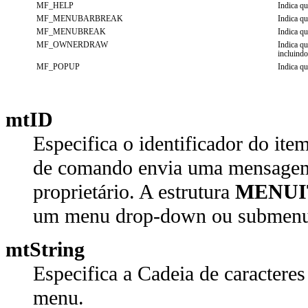
MF_HELP
Indica qu
MF_MENUBARBREAK
Indica q
MF_MENUBREAK
Indica q
MF_OWNERDRAW
Indica qu
incluindo
MF_POPUP
Indica q
mtID
Especifica o identificador do i
de comando envia uma mensagem
proprietário. A estrutura
MENUI
um menu drop-down ou submen
mtString
Especifica a Cadeia de caracteres
menu.