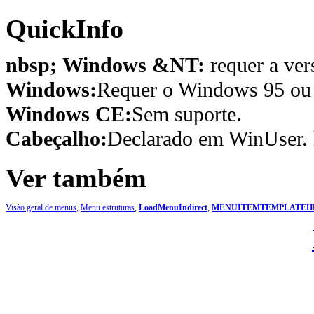
QuickInfo
nbsp; Windows &NT:
requer a ver
Windows:
Requer o Windows 95 ou p
Windows CE:
Sem suporte.
Cabeçalho:
Declarado em WinUser. 
Ver também
Visão geral de menus
,
Menu estruturas
,
LoadMenuIndirect
,
MENUITEMTEMPLATEH