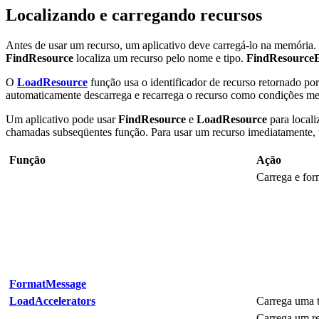
Localizando e carregando recursos
Antes de usar um recurso, um aplicativo deve carregá-lo na memória
FindResource
localiza um recurso pelo nome e tipo.
FindResource
O
LoadResource
função usa o identificador de recurso retornado po
automaticamente descarrega e recarrega o recurso como condições mem
Um aplicativo pode usar
FindResource
e
LoadResource
para locali
chamadas subseqüentes função. Para usar um recurso imediatamente, u
Função
Ação
Carrega e for
FormatMessage
LoadAccelerators
Carrega uma t
Carrega um re