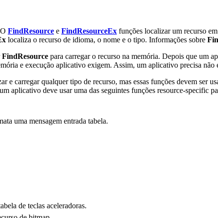
. O
FindResource
e
FindResourceEx
funções localizar um recurso em 
Ex
localiza o recurso de idioma, o nome e o tipo. Informações sobre
Fi
r
FindResource
para carregar o recurso na memória. Depois que um ap
ória e execução aplicativo exigem. Assim, um aplicativo precisa não e
zar e carregar qualquer tipo de recurso, mas essas funções devem ser us
m aplicativo deve usar uma das seguintes funções resource-specific pa
mata uma mensagem entrada tabela.
abela de teclas aceleradoras.
curso de bitmap.