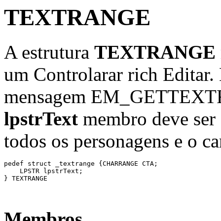
TEXTRANGE
A estrutura
TEXTRANGE
um Controlarar rich Editar. 
mensagem EM_GETTEXTRAN
lpstrText
membro deve ser g
todos os personagens e o ca
pedef struct _textrange {CHARRANGE CTA; 

    LPSTR lpstrText; 

} TEXTRANGE 

Membros