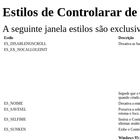
Estilos de Controlarar de
A seguinte janela estilos são exclusiv
Estilo
Descrição
ES_DISABLENOSCROLL
Desativa as ba
ES_EX_NOCALLOLEINIT
Impede que o 
quando criado
ES_NOIME
Desativa a ent
ES_SAVESEL
Preserva a sel
retoma o foco.
ES_SELFIME
Instrui o Cont
idiomas asiáti
ES_SUNKEN
Exibe o Contro
Windows 95: