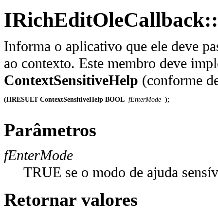
IRichEditOleCallback::
Informa o aplicativo que ele deve pa
ao contexto. Este membro deve imple
ContextSensitiveHelp
(conforme de
(HRESULT ContextSensitiveHelp BOOL
 fEnterMode 
);
Parâmetros
fEnterMode
TRUE se o modo de ajuda sensíve
Retornar valores