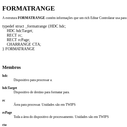
FORMATRANGE
A estrutura
FORMATRANGE
contém informações que um rich Editar Controlarar usa para 
typedef struct _formatrange {HDC hdc; 

    HDC hdcTarget; 

    RECT rc; 

    RECT rcPage; 

    CHARRANGE CTA; 

} FORMATRANGE 

Membros
hdc
Dispositivo para processar a.
hdcTarget
Dispositivo de destino para formatar para.
rc
Área para processar. Unidades são em TWIPS
rcPage
Toda a área do dispositivo de processamento. Unidades são em TWIPS
cta