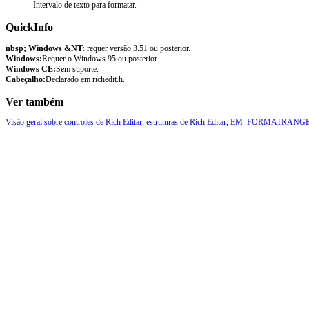
Intervalo de texto para formatar.
QuickInfo
nbsp; Windows &NT:
requer versão 3.51 ou posterior.
Windows:
Requer o Windows 95 ou posterior.
Windows CE:
Sem suporte.
Cabeçalho:
Declarado em richedit.h.
Ver também
Visão geral sobre controles de Rich Editar
,
estruturas de Rich Editar
,
EM_FORMATRANG