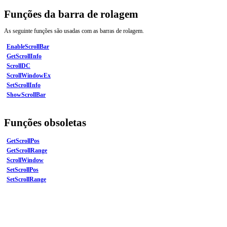
Funções da barra de rolagem
As seguinte funções são usadas com as barras de rolagem.
EnableScrollBar
GetScrollInfo
ScrollDC
ScrollWindowEx
SetScrollInfo
ShowScrollBar
Funções obsoletas
GetScrollPos
GetScrollRange
ScrollWindow
SetScrollPos
SetScrollRange