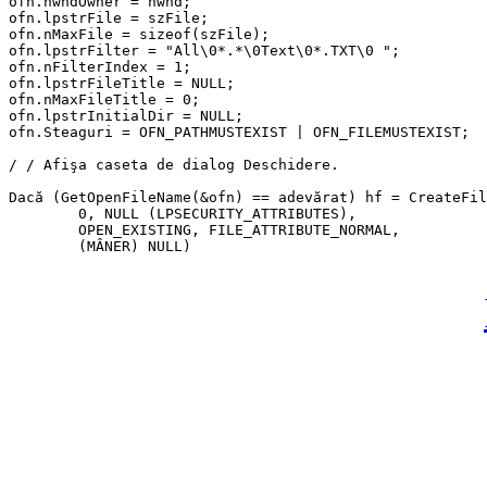
ofn.hwndOwner = hwnd;

ofn.lpstrFile = szFile;

ofn.nMaxFile = sizeof(szFile);

ofn.lpstrFilter = "All\0*.*\0Text\0*.TXT\0 ";

ofn.nFilterIndex = 1;

ofn.lpstrFileTitle = NULL;

ofn.nMaxFileTitle = 0;

ofn.lpstrInitialDir = NULL;

ofn.Steaguri = OFN_PATHMUSTEXIST | OFN_FILEMUSTEXIST;

/ / Afişa caseta de dialog Deschidere. 

Dacă (GetOpenFileName(&ofn) == adevărat) hf = CreateFil
        0, NULL (LPSECURITY_ATTRIBUTES),

        OPEN_EXISTING, FILE_ATTRIBUTE_NORMAL,

        (MÂNER) NULL) 
