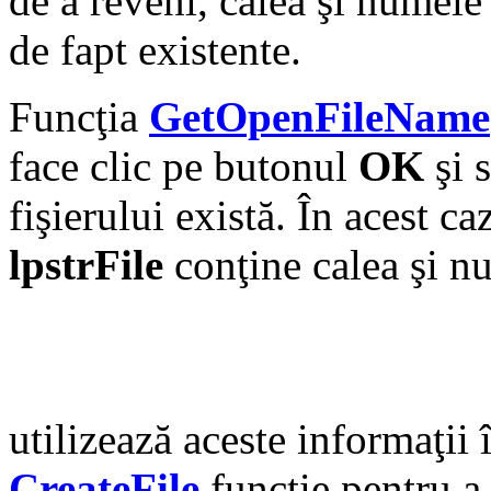
de a reveni, calea şi numele 
de fapt existente.
Funcţia
GetOpenFileName
face clic pe butonul
OK
şi 
fişierului există. În acest 
lpstrFile
conţine calea şi n
utilizează aceste informaţii 
CreateFile
funcţie pentru a 