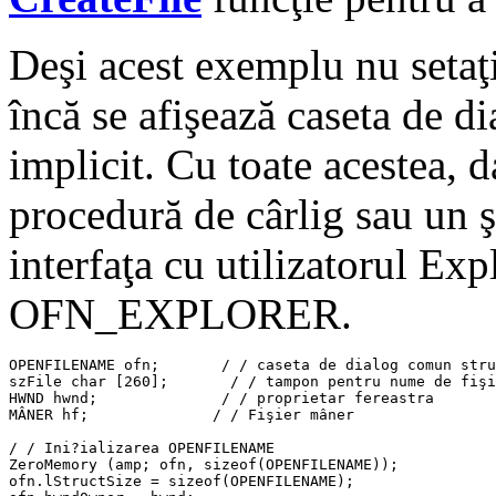
Deşi acest exemplu nu se
încă se afişează caseta de d
implicit. Cu toate acestea, d
procedură de cârlig sau un şa
interfaţa cu utilizatorul Expl
OFN_EXPLORER.
OPENFILENAME ofn;       / / caseta de dialog comun stru
szFile char [260];       / / tampon pentru nume de fişi
HWND hwnd;              / / proprietar fereastra

MÂNER hf;              / / Fişier mâner

/ / Ini?ializarea OPENFILENAME

ZeroMemory (amp; ofn, sizeof(OPENFILENAME));

ofn.lStructSize = sizeof(OPENFILENAME);
