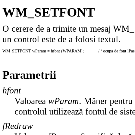
WM_SETFONT
O cerere de a trimite un mesaj WM_
un control este de a folosi textul.
WM_SETFONT wParam = hfont (WPARAM);            / / ocupa de font lPara
Parametrii
hfont
Valoarea
wParam
. Mâner pentru
controlul utilizează fontul de sis
fRedraw