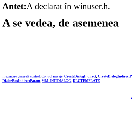
Antet:
A declarat în winuser.h.
A se vedea, de asemenea
Prezentare generală control
,
Control mesaje
,
CreateDialogIndirect
,
CreateDialogIndirect
DialogBoxIndirectParam
,
WM_INITDIALOG
,
DLGTEMPLATE