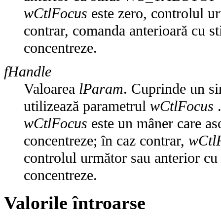
wCtlFocus
este zero, controlul u
contrar, comanda anterioară cu
concentreze.
fHandle
Valoarea
lParam
. Cuprinde un si
utilizează parametrul
wCtlFocus
.
wCtlFocus
este un mâner care aso
concentreze; în caz contrar,
wCtl
controlul următor sau anterior 
concentreze.
Valorile întroarse