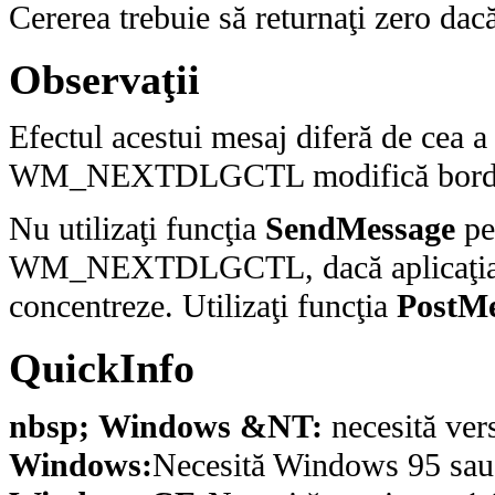
Cererea trebuie să returnaţi zero dac
Observaţii
Efectul acestui mesaj diferă de cea a
WM_NEXTDLGCTL modifică bordura 
Nu utilizaţi funcţia
SendMessage
pe
WM_NEXTDLGCTL, dacă aplicaţia va 
concentreze. Utilizaţi funcţia
PostMe
QuickInfo
nbsp; Windows &NT:
necesită ver
Windows:
Necesită Windows 95 sau o