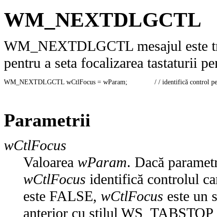
WM_NEXTDLGCTL
WM_NEXTDLGCTL mesajul este trimi
pentru a seta focalizarea tastaturii pe
WM_NEXTDLGCTL wCtlFocus = wParam;              / / identifică control p
Parametrii
wCtlFocus
Valoarea
wParam
. Dacă paramet
wCtlFocus
identifică controlul c
este FALSE,
wCtlFocus
este un s
anterior cu stilul WS_TABSTOP pr