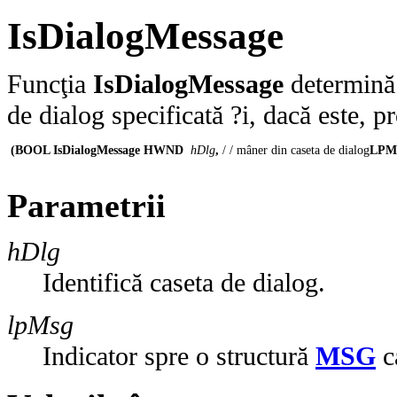
IsDialogMessage
Funcţia
IsDialogMessage
determină 
de dialog specificată ?i, dacă este, 
(BOOL IsDialogMessage HWND
 hDlg
, 
/ / mâner din caseta de dialog
LPM
Parametrii
hDlg
Identifică caseta de dialog.
lpMsg
Indicator spre o structură
MSG
ca