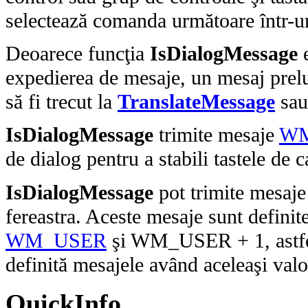
selectează comanda următoare într-u
Deoarece funcţia
IsDialogMessage
e
expedierea de mesaje, un mesaj prel
să fi trecut la
TranslateMessage
sau
IsDialogMessage
trimite mesaje
WM
de dialog pentru a stabili tastele de c
IsDialogMessage
pot trimite mesaj
fereastra. Aceste mesaje sunt defini
WM_USER
şi WM_USER + 1, astfel 
definită mesajele având aceleaşi valo
QuickInfo