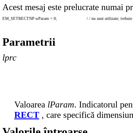
Acest mesaj este prelucrate numai pri
EM_SETRECTNP wParam = 0;                         / / nu sunt utilizate; trebu
Parametrii
lprc
Valoarea
lParam
. Indicatorul pe
RECT
, care specifică dimensiun
Valorile întroarse