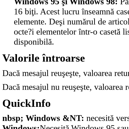
Windows 95 şi Windows 98:
Pa
16 biţi. Acest lucru înseamnă cas
elemente. Deşi numărul de articole
octe?i elementelor într-o casetă l
disponibilă.
Valorile întroarse
Dacă mesajul reuşeşte, valoarea retur
Dacă mesajul nu reuşeşte, valoarea 
QuickInfo
nbsp; Windows &NT:
necesită ver
Windows:
Necesită Windows 95 sau o