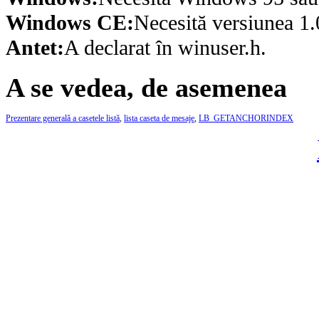
Windows CE:
Necesită versiunea 1.
Antet:
A declarat în winuser.h.
A se vedea, de asemenea
Prezentare generală a casetele listă
,
lista caseta de mesaje
,
LB_GETANCHORINDEX