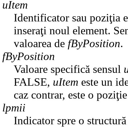
uItem
Identificator sau poziţia
inseraţi noul element. Se
valoarea de
fByPosition
.
fByPosition
Valoare specifică sensul
FALSE,
uItem
este un ide
caz contrar, este o poziţ
lpmii
Indicator spre o structur