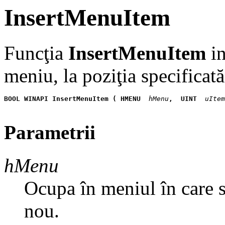
InsertMenuItem
Funcţia
InsertMenuItem
in
meniu, la poziţia specificat
BOOL WINAPI InsertMenuItem ( HMENU
 hMenu
,
 UINT
 uItem
Parametrii
hMenu
Ocupa în meniul în care 
nou.