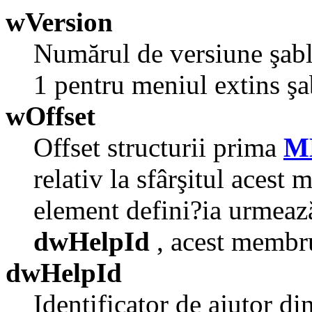
wVersion
Numărul de versiune şabl
1 pentru meniul extins şa
wOffset
Offset structurii prima
M
relativ la sfârşitul aces
element defini?ia urmea
dwHelpId
, acest membru 
dwHelpId
Identificator de ajutor di