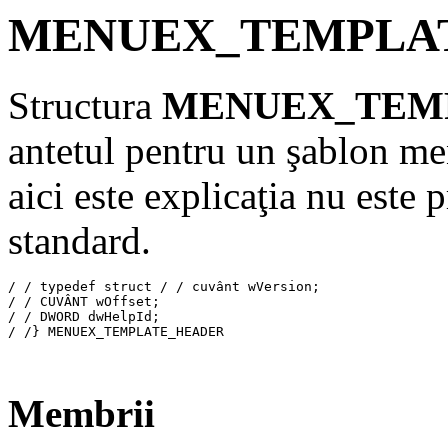
MENUEX_TEMPLA
Structura
MENUEX_TEM
antetul pentru un şablon men
aici este explicaţia nu este p
standard.
/ / typedef struct / / cuvânt wVersion; 

/ / CUVÂNT wOffset; 

/ / DWORD dwHelpId; 

/ /} MENUEX_TEMPLATE_HEADER 

Membrii