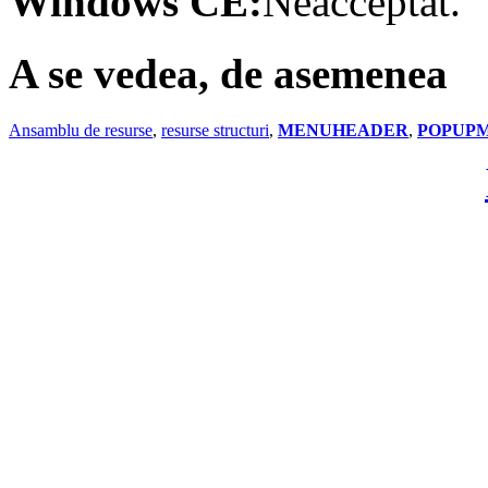
Windows CE:
Neacceptat.
A se vedea, de asemenea
Ansamblu de resurse
,
resurse structuri
,
MENUHEADER
,
POPUP