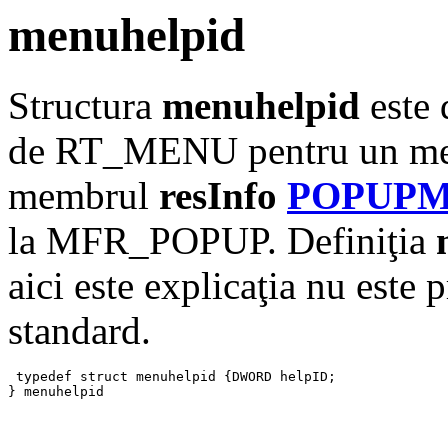
menuhelpid
Structura
menuhelpid
este 
de RT_MENU pentru un men
membrul
resInfo
POPUP
la MFR_POPUP. Definiţia
aici este explicaţia nu este p
standard.
 typedef struct menuhelpid {DWORD helpID; 

} menuhelpid 
