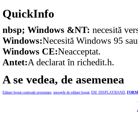
QuickInfo
nbsp; Windows &NT:
necesită ver
Windows:
Necesită Windows 95 sau o
Windows CE:
Neacceptat.
Antet:
A declarat în richedit.h.
A se vedea, de asemenea
Editare bogat controale prezentare
,
mesajele de editare bogat
,
EM_DISPLAYBAND
,
FORM