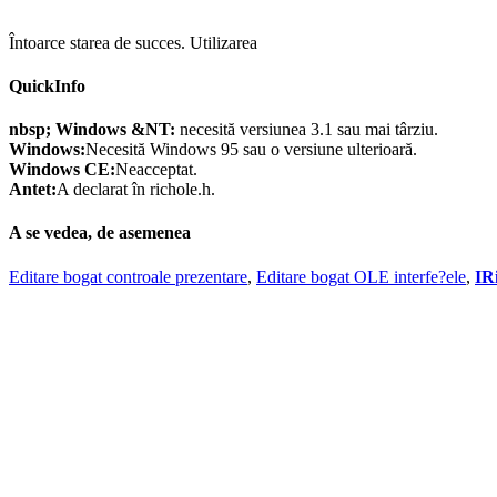
Întoarce starea de succes. Utilizarea
QuickInfo
nbsp; Windows &NT:
necesită versiunea 3.1 sau mai târziu.
Windows:
Necesită Windows 95 sau o versiune ulterioară.
Windows CE:
Neacceptat.
Antet:
A declarat în richole.h.
A se vedea, de asemenea
Editare bogat controale prezentare
,
Editare bogat OLE interfe?ele
,
IR