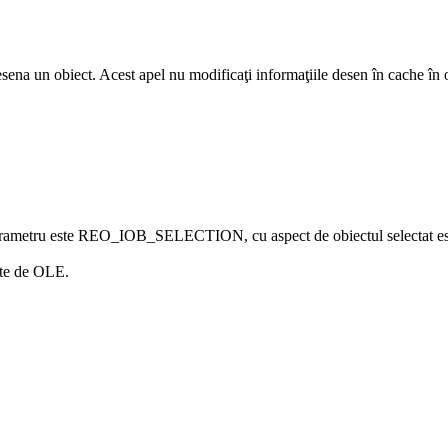
sena un obiect. Acest apel nu modificaţi informaţiile desen în cache în o
t parametru este REO_IOB_SELECTION, cu aspect de obiectul selectat este
nite de OLE.