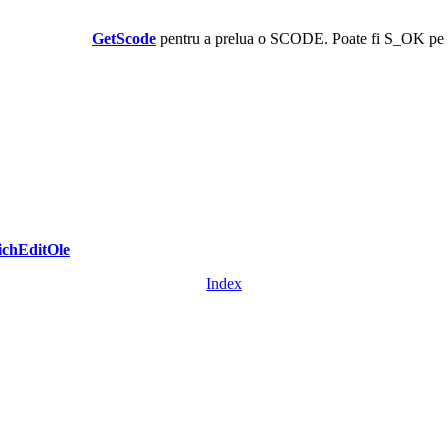
GetScode
pentru a prelua o SCODE. Poate fi S_OK pe s
ichEditOle
Index