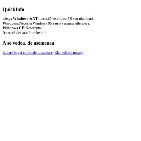
QuickInfo
nbsp; Windows &NT:
necesită versiunea 4.0 sau ulterioară.
Windows:
Necesită Windows 95 sau o versiune ulterioară.
Windows CE:
Neacceptat.
Antet:
A declarat în richedit.h.
A se vedea, de asemenea
Editare bogat controale prezentare
,
Rich editare mesaje