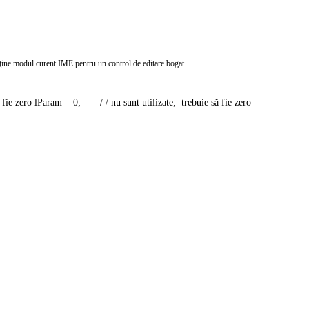
odul curent IME pentru un control de editare bogat.
ro lParam = 0;       / / nu sunt utilizate;  trebuie să fie zero 
