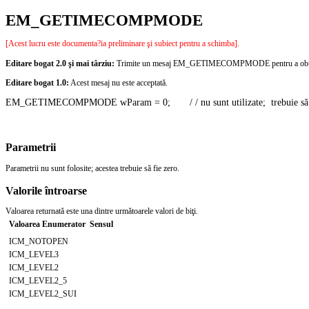
EM_GETIMECOMPMODE
[Acest lucru este documenta?ia preliminare şi subiect pentru a schimba].
Editare bogat 2.0 şi mai târziu:
Trimite un mesaj EM_GETIMECOMPMODE pentru a obţine m
Editare bogat 1.0:
Acest mesaj nu este acceptată.
EM_GETIMECOMPMODE wParam = 0;       / / nu sunt utilizate;  trebuie să fie ze
Parametrii
Parametrii nu sunt folosite; acestea trebuie să fie zero.
Valorile întroarse
Valoarea returnată este una dintre următoarele valori de biţi.
Valoarea Enumerator
Sensul
ICM_NOTOPEN
ICM_LEVEL3
ICM_LEVEL2
ICM_LEVEL2_5
ICM_LEVEL2_SUI