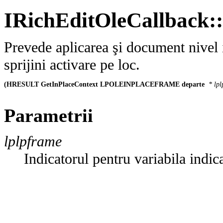
IRichEditOleCallback:
Prevede aplicarea şi document nivel i
sprijini activare pe loc.
(HRESULT GetInPlaceContext LPOLEINPLACEFRAME departe 
* lp
Parametrii
lplpframe
Indicatorul pentru variabila indic