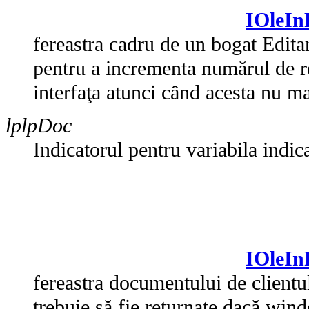
IOleIn
fereastra cadru de un bogat Edita
pentru a incrementa numărul de 
interfaţa atunci când acesta nu ma
lplpDoc
Indicatorul pentru variabila indic
IOleI
fereastra documentului de clientu
trebuie să fie returnate dacă win