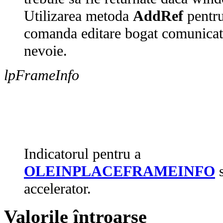
Utilizarea metoda
AddRef
pentru
comanda editare bogat comunicate
nevoie.
lpFrameInfo
Indicatorul pentru a
OLEINPLACEFRAMEINFO
s
accelerator.
Valorile întroarse