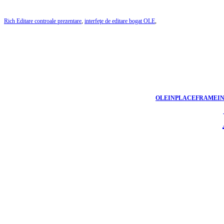
Rich Editare controale prezentare
,
interfeţe de editare bogat OLE
,
OLEINPLACEFRAMEI