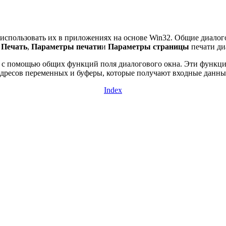
к использовать их в приложениях на основе Win32. Общие диал
;
Печать
,
Параметры печати
и
Параметры страницы
печати ди
 с помощью общих функций поля диалогового окна. Эти функци
адресов переменных и буферы, которые получают входные данные
Index