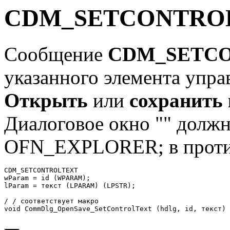
CDM_SETCONTRO
Сообщение
CDM_SETC
указанного элемента упра
Открыть
или
сохранить
Диалоговое окно "" должн
OFN_EXPLORER; в против
CDM_SETCONTROLTEXT

wParam = id (WPARAM); 

lParam = текст (LPARAM) (LPSTR); 

/ / соответствует макро
