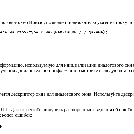
алоговое окно
Поиск
, позволяет пользователю указать строку по
ель на структуру с инициализации / / данные
);
формацию, используемую для инициализации диалогового окна. 
учения дополнительной информации смотрите в следующем разд
тся дескриптор окна для диалогового окна. Используйте дескри
NULL. Для того чтобы получить расширенные сведения об ошиб
 кодов ошибок:
E