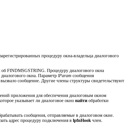
зарегистрированных процедуру окна-владельца диалогового
ия об FINDMSGSTRING. Процедуру диалогового окна
 диалогового окна. Параметр
lParam
сообщения
е вызвало сообщение. Другие члены структуры свидетельствуют
ений приложения для обеспечения диалоговым окном
которое указывает ли диалоговое окно
найти
обработки
рабатывать сообщения, отправляемые в диалоговом окне.
зать адрес процедуру подключения в
lpfnHook
член.