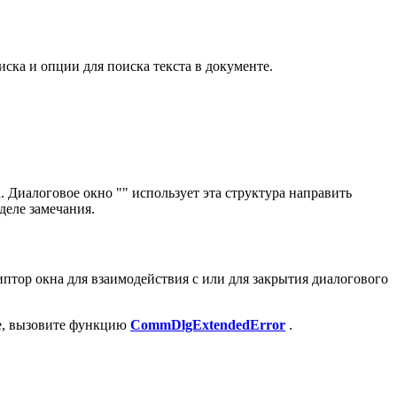
иска и опции для поиска текста в документе.
Диалоговое окно "" использует эта структура направить
еле замечания.
птор окна для взаимодействия с или для закрытия диалогового
ке, вызовите функцию
CommDlgExtendedError
.