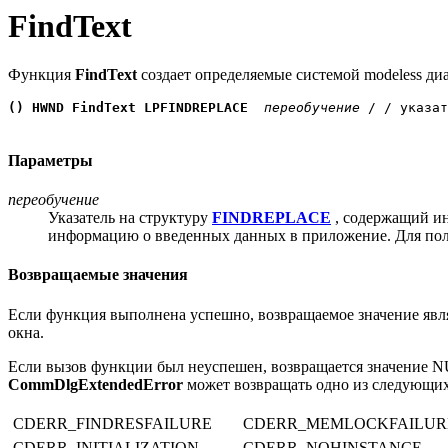
FindText
Функция
FindText
создает определяемые системой modeless ди
() HWND FindText LPFINDREPLACE
 переобучение
 / / указат
Параметры
переобучение
Указатель на структуру
FINDREPLACE
, содержащий ин
информацию о введенных данных в приложение. Для пол
Возвращаемые значения
Если функция выполнена успешно, возвращаемое значение являе
окна.
Если вызов функции был неуспешен, возвращается значение 
CommDlgExtendedError
может возвращать одно из следующих
CDERR_FINDRESFAILURE
CDERR_MEMLOCKFAILUR
CDERR_INITIALIZATION
CDERR_NOHINSTANCE