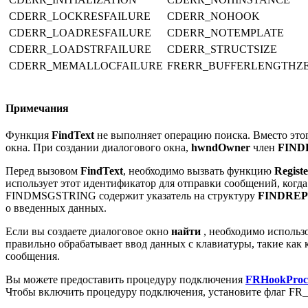
CDERR_LOCKRESFAILURE
CDERR_NOHOOK
CDERR_LOADRESFAILURE
CDERR_NOTEMPLATE
CDERR_LOADSTRFAILURE
CDERR_STRUCTSIZE
CDERR_MEMALLOCFAILURE
FRERR_BUFFERLENGTHZ
Примечания
Функция
FindText
не выполняет операцию поиска. Вместо этог
окна. При создании диалогового окна,
hwndOwner
член
FIND
Перед вызовом
FindText
, необходимо вызвать функцию
Regist
использует этот идентификатор для отправки сообщений, когд
FINDMSGSTRING содержит указатель на структуру
FINDRE
о введенных данных.
Если вы создаете диалоговое окно
найти
, необходимо исполь
правильно обрабатывает ввод данных с клавиатуры, такие как 
сообщения.
Вы можете предоставить процедуру подключения
FRHookProc
Чтобы включить процедуру подключения, установите флаг