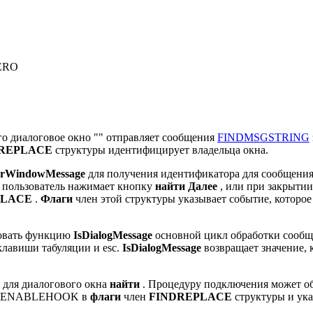
ERO
о диалоговое окно "" отправляет сообщения
FINDMSGSTRING
REPLACE
структуры идентифицирует владельца окна.
erWindowMessage
для получения идентификатора для сообщен
а пользователь нажимает кнопку
найти
Далее
, или при закрытии
PLACE
.
Флаги
член этой структуры указывает событие, которо
зовать функцию
IsDialogMessage
основной цикл обработки сообщ
клавиши табуляции и esc.
IsDialogMessage
возвращает значение, 
для диалогового окна
найти
. Процедуру подключения может об
 FR_ENABLEHOOK в
флаги
член
FINDREPLACE
структуры и ука