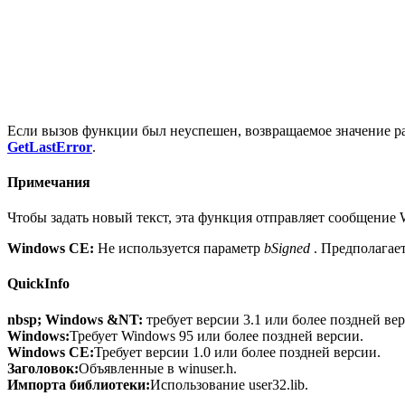
Если вызов функции был неуспешен, возвращаемое значение р
GetLastError
.
Примечания
Чтобы задать новый текст, эта функция отправляет сообщени
Windows CE:
Не используется параметр
bSigned
. Предполагает
QuickInfo
nbsp; Windows &NT:
требует версии 3.1 или более поздней ве
Windows:
Требует Windows 95 или более поздней версии.
Windows CE:
Требует версии 1.0 или более поздней версии.
Заголовок:
Объявленные в winuser.h.
Импорта библиотеки:
Использование user32.lib.