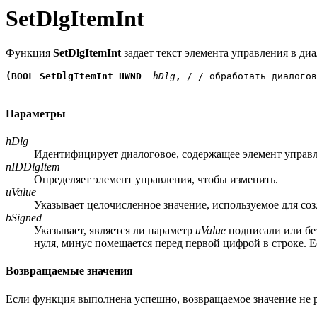
SetDlgItemInt
Функция
SetDlgItemInt
задает текст элемента управления в ди
(BOOL SetDlgItemInt HWND
 hDlg
, 
/ / обработать диалогов
Параметры
hDlg
Идентифицирует диалоговое, содержащее элемент управл
nIDDlgItem
Определяет элемент управления, чтобы изменить.
uValue
Указывает целочисленное значение, используемое для соз
bSigned
Указывает, является ли параметр
uValue
подписали или без
нуля, минус помещается перед первой цифрой в строке. 
Возвращаемые значения
Если функция выполнена успешно, возвращаемое значение не 