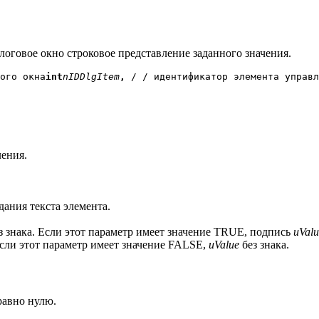
алоговое окно строковое представление заданного значения.
ого окна
int
nIDDlgItem
, 
/ / идентификатор элемента управл
ения.
дания текста элемента.
 знака. Если этот параметр имеет значение TRUE, подпись
uValu
Если этот параметр имеет значение FALSE,
uValue
без знака.
равно нулю.