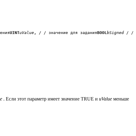
ения
UINT
uValue
, 
/ / значение для задания
BOOL
bSigned
 / / 
e
. Если этот параметр имеет значение TRUE и
uValue
меньше