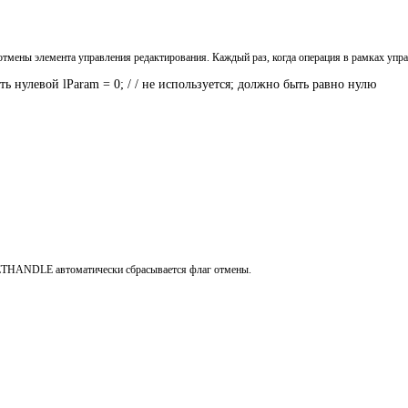
 элемента управления редактирования. Каждый раз, когда операция в рамках управл
улевой lParam = 0; / / не используется; должно быть равно нулю 

ETHANDLE автоматически сбрасывается флаг отмены.