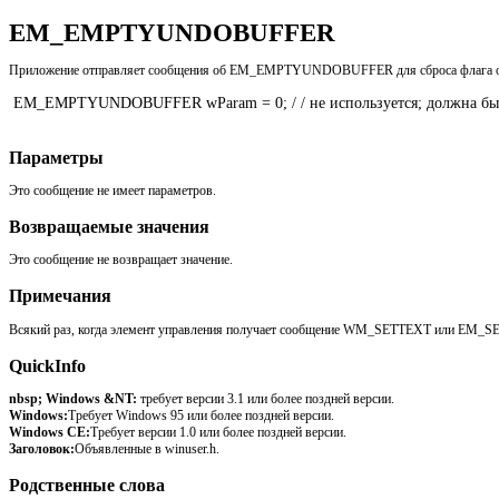
EM_EMPTYUNDOBUFFER
Приложение отправляет сообщения об EM_EMPTYUNDOBUFFER для сброса флага отмены
 EM_EMPTYUNDOBUFFER wParam = 0; / / не используется; должна быть н
Параметры
Это сообщение не имеет параметров.
Возвращаемые значения
Это сообщение не возвращает значение.
Примечания
Всякий раз, когда элемент управления получает сообщение WM_SETTEXT или EM_S
QuickInfo
nbsp; Windows &NT:
требует версии 3.1 или более поздней версии.
Windows:
Требует Windows 95 или более поздней версии.
Windows CE:
Требует версии 1.0 или более поздней версии.
Заголовок:
Объявленные в winuser.h.
Родственные слова