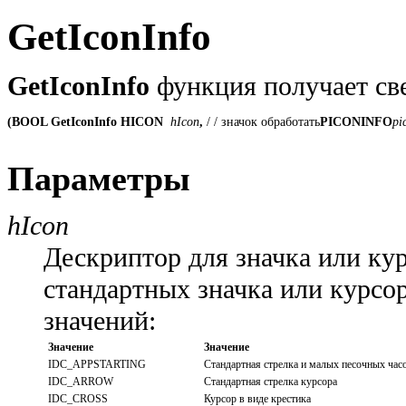
GetIconInfo
GetIconInfo
функция получает све
(BOOL GetIconInfo HICON
 hIcon
, 
/ / значок обработать
PICONINFO
pi
Параметры
hIcon
Дескриптор для значка или ку
стандартных значка или курсо
значений:
Значение
Значение
IDC_APPSTARTING
Стандартная стрелка и малых песочных час
IDC_ARROW
Стандартная стрелка курсора
IDC_CROSS
Курсор в виде крестика