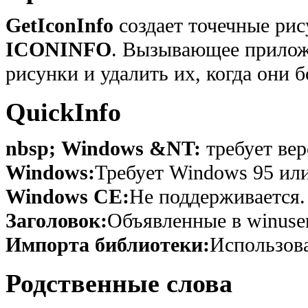
GetIconInfo
создает точечные ри
ICONINFO
. Вызывающее прилож
рисунки и удалить их, когда они 
QuickInfo
nbsp; Windows &NT:
требует вер
Windows:
Требует Windows 95 или
Windows CE:
Не поддерживается.
Заголовок:
Объявленные в winuser
Импорта библиотеки:
Использова
Родственные слова