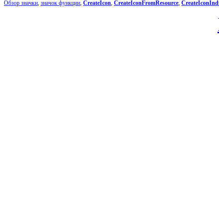
Обзор значки
,
значок функции
,
CreateIcon
,
CreateIconFromResource
,
CreateIconIndi