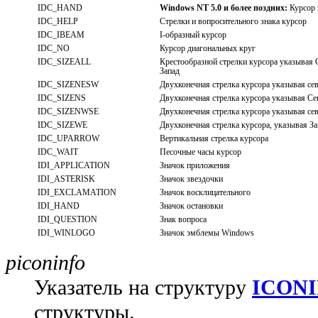
IDC_HAND
Windows NT 5.0 и более поздних:
Курсор 
IDC_HELP
Стрелки и вопросительного знака курсор
IDC_IBEAM
I-образный курсор
IDC_NO
Курсор диагональных круг
IDC_SIZEALL
Крестообразной стрелки курсора указывая 
Запад
IDC_SIZENESW
Двухконечная стрелка курсора указывая се
IDC_SIZENS
Двухконечная стрелка курсора указывая Се
IDC_SIZENWSE
Двухконечная стрелка курсора указывая се
IDC_SIZEWE
Двухконечная стрелка курсора, указывая За
IDC_UPARROW
Вертикальная стрелка курсора
IDC_WAIT
Песочные часы курсор
IDI_APPLICATION
Значок приложения
IDI_ASTERISK
Значок звездочки
IDI_EXCLAMATION
Значок восклицательного
IDI_HAND
Значок остановки
IDI_QUESTION
Знак вопроса
IDI_WINLOGO
Значок эмблемы Windows
piconinfo
Указатель на структуру
ICON
структуры.