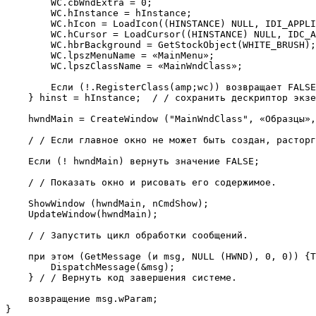
        WC.cbWndExtra = 0; 

        WC.hInstance = hInstance; 

        WC.hIcon = LoadIcon((HINSTANCE) NULL, IDI_APPLI
        WC.hCursor = LoadCursor((HINSTANCE) NULL, IDC_A
        WC.hbrBackground = GetStockObject(WHITE_BRUSH);
        WC.lpszMenuName = «MainMenu»; 

        WC.lpszClassName = «MainWndClass»; 

        Если (!.RegisterClass(amp;wc)) возвращает FALSE
    } hinst = hInstance;  / / сохранить дескриптор экзе
    hwndMain = CreateWindow ("MainWndClass", «Образцы»,
    / / Если главное окно не может быть создан, расторг
    Если (! hwndMain) вернуть значение FALSE; 

    / / Показать окно и рисовать его содержимое. 

    ShowWindow (hwndMain, nCmdShow); 

    UpdateWindow(hwndMain); 

    / / Запустить цикл обработки сообщений. 

    при этом (GetMessage (и msg, NULL (HWND), 0, 0)) {T
        DispatchMessage(&msg); 

    } / / Вернуть код завершения системе. 

    возвращение msg.wParam; 

} 
