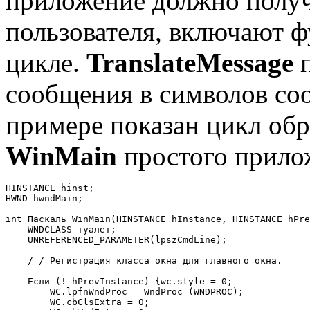
приложение должно получ
пользователя, включают
цикле.
TranslateMessage
п
сообщения в символов со
примере показан цикл об
WinMain
простого прило
HINSTANCE hinst; 

HWND hwndMain; 

int Паскаль WinMain(HINSTANCE hInstance, HINSTANCE hPre
    WNDCLASS туалет; 

    UNREFERENCED_PARAMETER(lpszCmdLine); 

    / / Регистрация класса окна для главного окна. 

    Если (! hPrevInstance) {wc.style = 0; 

        WC.lpfnWndProc = WndProc (WNDPROC); 

        WC.cbClsExtra = 0; 
