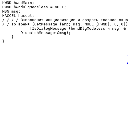
HWND hwndMain; 

HWND hwndDlgModeless = NULL; 

MSG msg; 

HACCEL haccel; 

/ / / / Выполнения инициализации и создать главное окно
/ / во время (GetMessage (amp; msg, NULL (HWND), 0, 0))
            !IsDialogMessage (hwndDlgModeless и msg) & 
        DispatchMessage(&msg); 

    } 

} 
