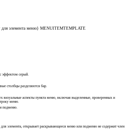
м строку для элемента меню} MENUITEMTEMPLATE 

 с эффектом серый.
овые столбцы разделяются бар.
всех визуальные аспекты пункта меню, включая выделенные, проверенных и
строку меню.
ли подменю.
 для элемента, открывает раскрывающееся меню или подменю не содержит член