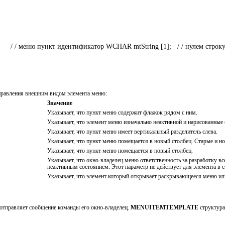
;           / / меню пункт идентификатор WCHAR mtString [1];   / / нуле
правления внешним видом элемента меню:
Значение
Указывает, что пункт меню содержит флажок рядом с ним.
Указывает, что элемент меню изначально неактивной и нарисованные
Указывает, что пункт меню имеет вертикальный разделитель слева.
Указывает, что пункт меню помещается в новый столбец. Старые и н
Указывает, что пункт меню помещается в новый столбец.
Указывает, что окно-владелец меню ответственность за разработку 
неактивным состоянием. Этот параметр не действует для элемента в 
Указывает, что элемент который открывает раскрывающееся меню и
отправляет сообщение команды его окно-владелец.
MENUITEMTEMPLATE
структура