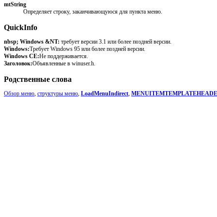
mtString
Определяет строку, заканчивающуюся для пункта меню.
QuickInfo
nbsp; Windows &NT:
требует версии 3.1 или более поздней версии.
Windows:
Требует Windows 95 или более поздней версии.
Windows CE:
Не поддерживается.
Заголовок:
Объявленные в winuser.h.
Родственные слова
Обзор меню
,
структуры меню
,
LoadMenuIndirect
,
MENUITEMTEMPLATEHEAD