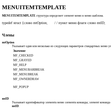
MENUITEMTEMPLATE
MENUITEMTEMPLATE
структура определяет элемент меню в меню шаблона.
typedef struct {слово mtOption;       / / пункт меню флаги слово mtID
Члены
mtOption
Указывает один или несколько из следующих параметров стандартных меню у
Значение
MF_CHECKED
MF_GRAYED
MF_HELP
MF_MENUBARBREAK
MF_MENUBREAK
MF_OWNERDRAW
MF_POPUP
mtID
Указывает идентификатор элемента меню элемента команды; элемент команда 
mtID
.