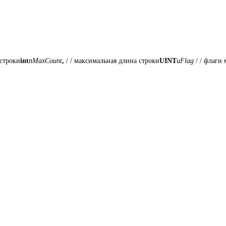
 строки
int
nMaxCount
, 
/ / максимальная длина строки
UINT
uFlag 
/ / флаги