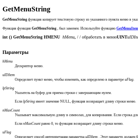
GetMenuString
GetMenuString
функция копирует текстовую строку из указанного пункта меню в ука
Функция функция
GetMenuString
, был заменен. Используйте функцию
GetMenuItem
int () GetMenuString HMENU
 hMenu
, 
/ / обработать в меню
UINT
uIDIt
Параметры
hMenu
Дескриптор меню.
uIDItem
Определяет пункт меню, чтобы изменить, как определено в параметре
uFlag
.
lpString
Указатель на буфер для приема строки с завершающим нулем.
Если
lpString
имеет значение NULL, функция возвращает длину строки меню.
nMaxCount
Указывает максимальную длину в символах, для копирования. Если строка дл
Если
nMaxCount
равно 0, то функция возвращает длину строки меню.
uFlag
Определяет способ интерпретации параметра
uIDItem
. Этот параметр должен 