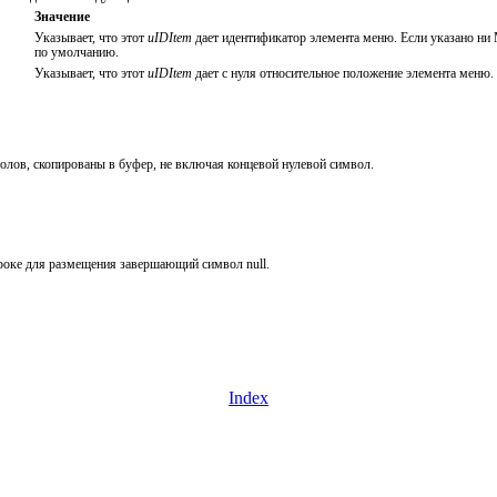
Значение
Указывает, что этот
uIDItem
дает идентификатор элемента меню. Если указ
по умолчанию.
Указывает, что этот
uIDItem
дает с нуля относительное положение элемента меню.
олов, скопированы в буфер, не включая концевой нулевой символ.
троке для размещения завершающий символ null.
Index