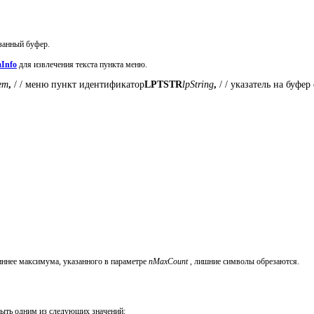
занный буфер.
Info
для извлечения текста пункта меню.
em
, 
/ / меню пункт идентификатор
LPTSTR
lpString
, 
/ / указатель на буфер
иннее максимума, указанного в параметре
nMaxCount
, лишние символы обрезаются.
быть одним из следующих значений: