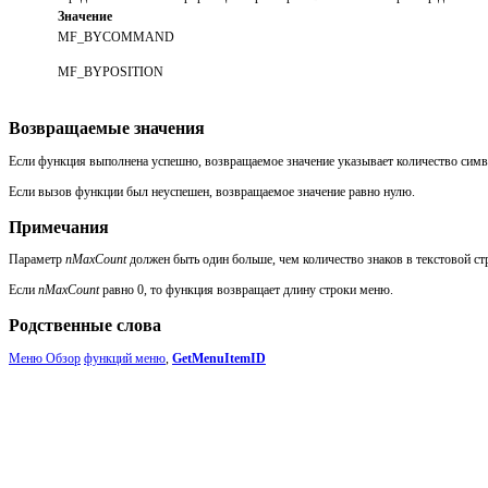
Значение
MF_BYCOMMAND
MF_BYPOSITION
Возвращаемые значения
Если функция выполнена успешно, возвращаемое значение указывает количество симв
Если вызов функции был неуспешен, возвращаемое значение равно нулю.
Примечания
Параметр
nMaxCount
должен быть один больше, чем количество знаков в текстовой с
Если
nMaxCount
равно 0, то функция возвращает длину строки меню.
Родственные слова
Меню Обзор
функций меню
,
GetMenuItemID