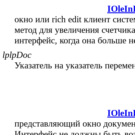
IOleIn
окно или rich edit клиент сис
метод для увеличения счетчика
интерфейс, когда она больше н
lplpDoc
Указатель на указатель переме
IOleI
представляющий окно документа
Интерфейс не должны быть воз