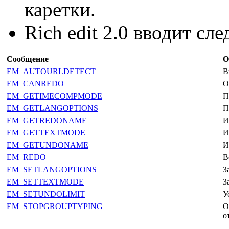
каретки.
Rich edit 2.0 вводит с
Сообщение
О
EM_AUTOURLDETECT
В
EM_CANREDO
О
EM_GETIMECOMPMODE
П
EM_GETLANGOPTIONS
П
EM_GETREDONAME
И
EM_GETTEXTMODE
И
EM_GETUNDONAME
И
EM_REDO
В
EM_SETLANGOPTIONS
З
EM_SETTEXTMODE
З
EM_SETUNDOLIMIT
У
EM_STOPGROUPTYPING
О
о